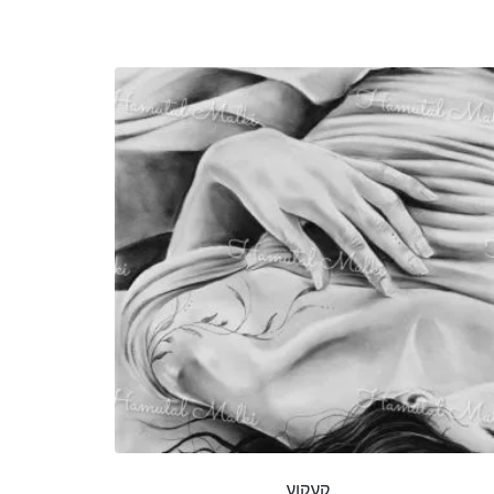
קעקוע